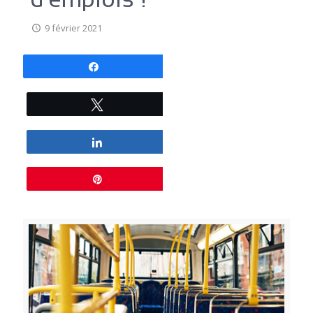
9 février 2021
Partagez
Tweetez
Partagez
Épingle