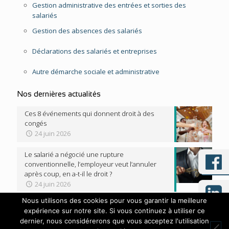
Gestion administrative des entrées et sorties des
salariés
Gestion des absences des salariés
Déclarations des salariés et entreprises
Autre démarche sociale et administrative
Nos dernières actualités
Ces 8 événements qui donnent droit à des
congés
24 juin 2026
Le salarié a négocié une rupture
conventionnelle, l’employeur veut l’annuler
après coup, en a-t-il le droit ?
24 juin 2026
Nous utilisons des cookies pour vous garantir la meilleure
expérience sur notre site. Si vous continuez à utiliser ce
dernier, nous considérerons que vous acceptez l'utilisation