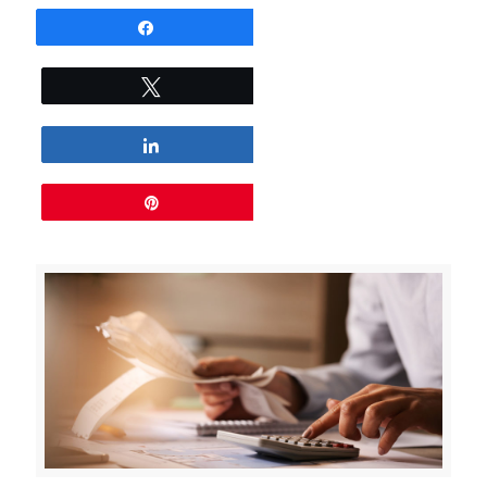
Partagez
Tweetez
Partagez
Épingle