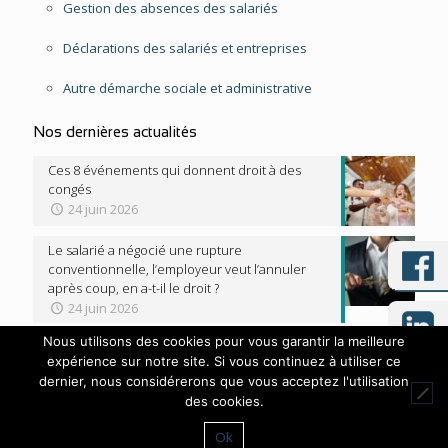
Gestion des absences des salariés
Déclarations des salariés et entreprises
Autre démarche sociale et administrative
Nos dernières actualités
Ces 8 événements qui donnent droit à des
congés
24 juin 2026
Le salarié a négocié une rupture
conventionnelle, l’employeur veut l’annuler
après coup, en a-t-il le droit ?
24 juin 2026
Nous utilisons des cookies pour vous garantir la meilleure
expérience sur notre site. Si vous continuez à utiliser ce
dernier, nous considérerons que vous acceptez l'utilisation
© 2020 Editpaie | Réalisé par
Licom Développement
. Tous
des cookies.
droits réservés |
Mentions légales
|
RGPD
Ok