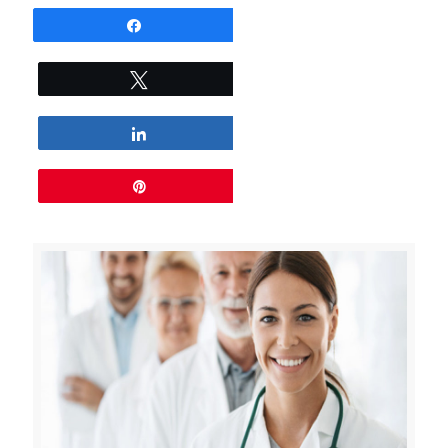
Partagez
Tweetez
Partagez
Épingle