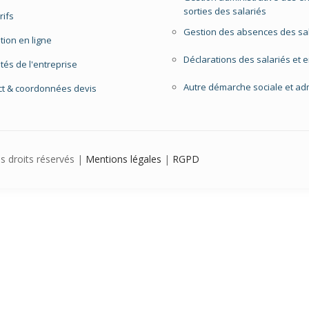
sorties des salariés
rifs
Gestion des absences des sa
ption en ligne
Déclarations des salariés et 
ités de l'entreprise
Autre démarche sociale et adm
ct & coordonnées devis
us droits réservés |
Mentions légales
|
RGPD