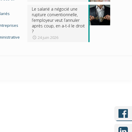
Le salarié a négocié une
lariés
rupture conventionnelle,
l’employeur veut l’annuler
entreprises
après coup, en a-t-il le droit
?
inistrative
24 juin 2026