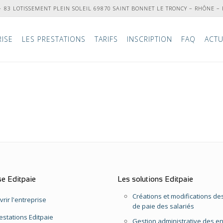
83 LOTISSEMENT PLEIN SOLEIL 69870 SAINT BONNET LE TRONCY – RHÔNE –
RISE
LES PRESTATIONS
TARIFS
INSCRIPTION
FAQ
ACTU
se Editpaie
Les solutions Editpaie
Créations et modifications des
rir l'entreprise
de paie des salariés
estations Editpaie
Gestion administrative des en