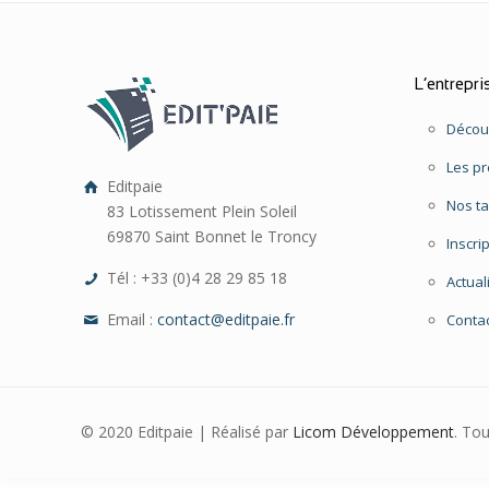
L’entrepri
Découv
Les pr
Editpaie
Nos ta
83 Lotissement Plein Soleil
69870 Saint Bonnet le Troncy
Inscri
Tél : +33 (0)4 28 29 85 18
Actual
Email :
contact@editpaie.fr
Conta
© 2020 Editpaie | Réalisé par
Licom Développement
. To