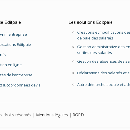
se Editpaie
Les solutions Editpaie
Créations et modifications des
rir l'entreprise
de paie des salariés
estations Editpaie
Gestion administrative des en
sorties des salariés
rifs
Gestion des absences des sa
ption en ligne
Déclarations des salariés et 
ités de l'entreprise
Autre démarche sociale et adm
ct & coordonnées devis
us droits réservés |
Mentions légales
|
RGPD