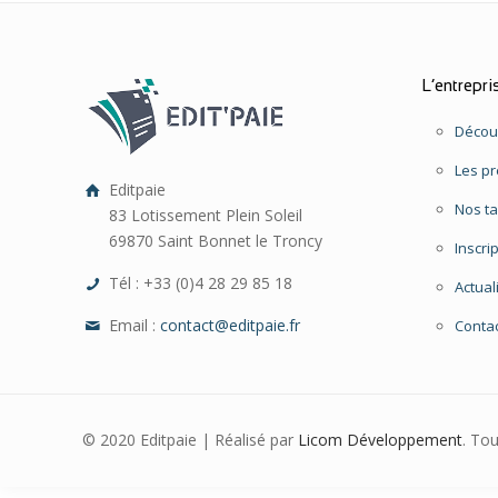
L’entrepri
Découv
Les pr
Editpaie
Nos ta
83 Lotissement Plein Soleil
69870 Saint Bonnet le Troncy
Inscri
Tél : +33 (0)4 28 29 85 18
Actual
Email :
contact@editpaie.fr
Conta
© 2020 Editpaie | Réalisé par
Licom Développement
. To