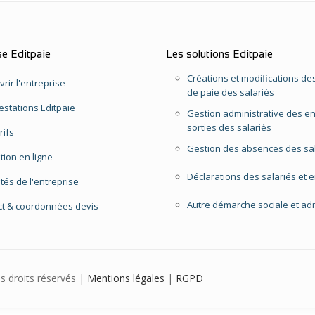
se Editpaie
Les solutions Editpaie
Créations et modifications des
rir l'entreprise
de paie des salariés
estations Editpaie
Gestion administrative des en
sorties des salariés
rifs
Gestion des absences des sa
ption en ligne
Déclarations des salariés et 
ités de l'entreprise
Autre démarche sociale et adm
ct & coordonnées devis
us droits réservés |
Mentions légales
|
RGPD